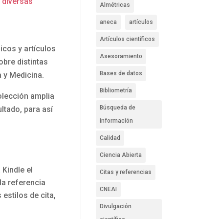
 diversas
Almétricas
aneca
artículos
Artículos científicos
cos y artículos
Asesoramiento
bre distintas
Bases de datos
 y Medicina.
Bibliometría
olección amplia
Búsqueda de
ltado, para así
información
Calidad
Ciencia Abierta
 Kindle el
Citas y referencias
la referencia
CNEAI
estilos de cita,
Divulgación