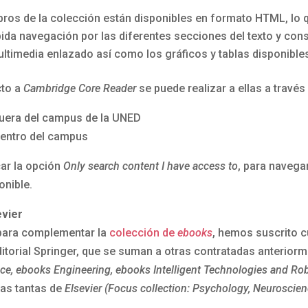
bros de la colección están disponibles en formato HTML, lo 
pida navegación por las diferentes secciones del texto y cons
ltimedia enlazado así como los gráficos y tablas disponible
cto a
Cambridge Core Reader
se puede realizar a ellas a través
 fuera del campus de la UNED
 dentro del campus
ar la opción
Only search content I have access to
, para navegar
onible.
evier
 para complementar la
colección de
ebooks
, hemos suscrito c
ditorial Springer, que se suman a otras contratadas anteriorm
e, ebooks Engineering, ebooks Intelligent Technologies and Ro
tras tantas de
Elsevier (Focus collection: Psychology, Neuroscien