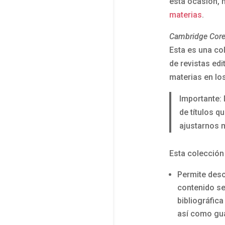
esta ocasión,
materias
.
Cambridge Core
Esta es una co
de revistas edi
materias en lo
Importante: 
de títulos q
ajustarnos m
Esta colección
Permite desc
contenido se
bibliográfica
así como gua