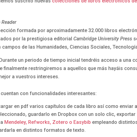
 hemos suscrito nuevas
colecciones de libros electrónicos de
 Reader
lección formada por aproximadamente 32.000 libros electróni
tados por la prestigiosa editorial
Cambridge University Press
so
s campos de las Humanidades, Ciencias Sociales, Tecnología
Durante un periodo de tiempo inicial tendréis acceso a una c
ue finalmente restringiremos a aquellos que más hayáis consu
ejor a vuestros intereses.
 cuentan con funcionalidades interesantes:
argar en pdf varios capítulos de cada libro así como enviar a
leccionado, guardarlo en Dropbox con un solo clic, exportar 
 a
Mendeley, Refworks, Zotero o Easybib
empleando distintos 
rdarla en distintos formatos de texto.