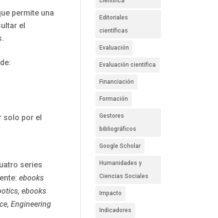
científica
que permite una
Editoriales
ultar el
científicas
s.
Evaluación
 de:
Evaluación cientifica
Financiación
Formación
Gestores
 solo por el
bibliográficos
Google Scholar
Humanidades y
uatro series
Ciencias Sociales
ente:
ebooks
botics, ebooks
Impacto
ce, Engineering
Indicadores