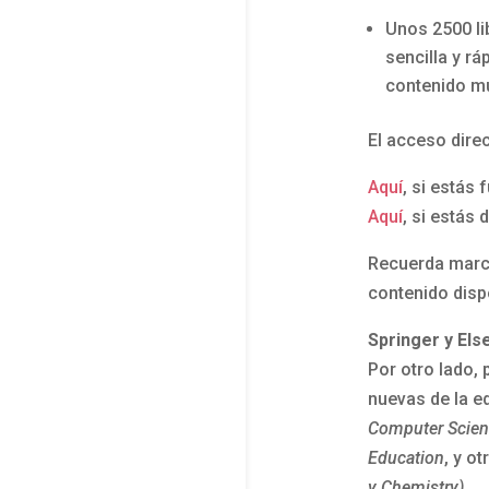
Unos 2500 li
sencilla y rá
contenido mu
El acceso dire
Aquí
, si estás
Aquí
, si estás
Recuerda marc
contenido disp
Springer y Els
Por otro lado,
nuevas de la e
Computer Scienc
Education
, y o
y Chemistry).