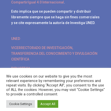
CompartirIgual 4.0 Internacional
.
Esto implica que se pueden compartir y distribuir
libremente siempre que se haga sin fines comerciales
y se cite expresamente la autoría de Investiga UNED.
UNED
VICERRECTORADO DE INVESTIGACIÓN,
TRANSFERENCIA DEL CONOCIMIENTO Y DIVULGACIÓN
CIENTÍFICA
BIBLIOTECA
We use cookies on our website to give you the most
POLÍTICA DE PRIVACIDAD
relevant experience by remembering your preferences and
repeat visits. By clicking “Accept All”, you consent to the use
of ALL the cookies. However, you may visit "Cookie Settings"
to provide a controlled consent.
Cookie Settings
Accept All