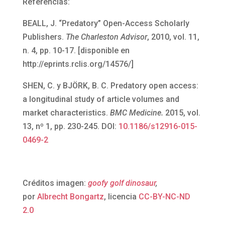
Referencias:
BEALL, J. “Predatory” Open-Access Scholarly
Publishers.
The Charleston Advisor
, 2010, vol. 11,
n. 4, pp. 10-17. [disponible en
http://eprints.rclis.org/14576/]
SHEN, C. y BJÖRK, B. C. Predatory open access:
a longitudinal study of article volumes and
market characteristics.
BMC Medicine.
2015, vol.
13, nº 1, pp. 230-245. DOI:
10.1186/s12916-015-
0469-2
Créditos imagen:
goofy golf dinosaur
,
por
Albrecht Bongartz
, licencia
CC-BY-NC-ND
2.0