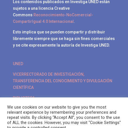
Los contenidos publicados en Investiga UNED están
sujetos a una licencia Creative
Commons
Reconocimiento-NoComercial-
CompartirIgual 4.0 Internacional
.
Esto implica que se pueden compartir y distribuir
libremente siempre que se haga sin fines comerciales
y se cite expresamente la autoría de Investiga UNED.
UNED
VICERRECTORADO DE INVESTIGACIÓN,
TRANSFERENCIA DEL CONOCIMIENTO Y DIVULGACIÓN
CIENTÍFICA
BIBLIOTECA
We use cookies on our website to give you the most
POLÍTICA DE PRIVACIDAD
relevant experience by remembering your preferences and
repeat visits. By clicking “Accept All”, you consent to the use
of ALL the cookies. However, you may visit "Cookie Settings"
to provide a controlled consent.