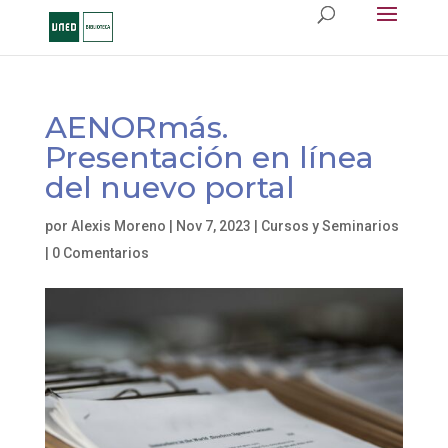
AENORmás.
Presentación en línea
del nuevo portal
por
Alexis Moreno
|
Nov 7, 2023
|
Cursos y Seminarios
|
0 Comentarios