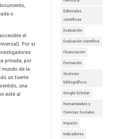
científica
 documento,
Editoriales
nada o
científicas
Evaluación
ccesible el
Evaluación cientifica
iversal). Por sí
investigadores
Financiación
a privada, por
Formación
l mundo de la
Gestores
ado un fuerte
bibliográficos
sentido, una
Google Scholar
n esté al
Humanidades y
Ciencias Sociales
Impacto
Indicadores