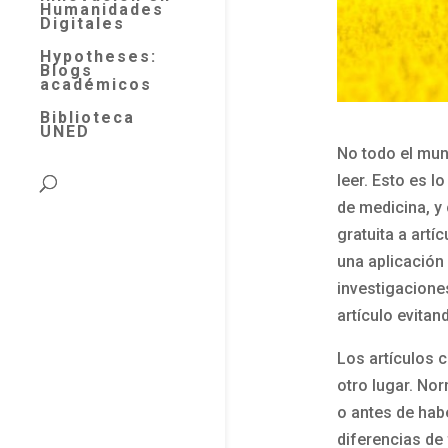
Humanidades
Digitales
Hypotheses:
Blogs
académicos
Biblioteca
UNED
No todo el mun
leer. Esto es l
de medicina, y
gratuita a artí
una aplicación
investigacione
artículo evitan
Los artículos c
otro lugar. No
o antes de hab
diferencias de