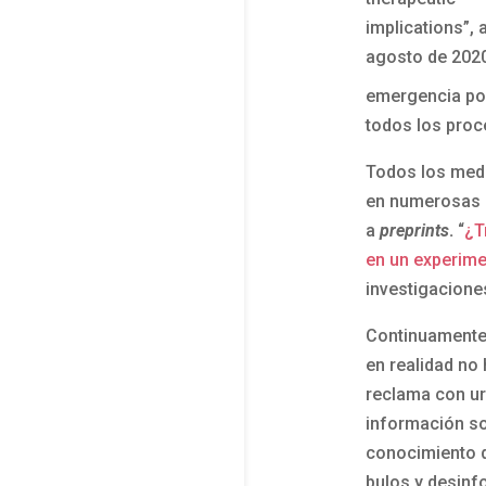
implications”, 
agosto de 2020
emergencia por
todos los proc
Todos los medi
en numerosas o
a
preprints
.
“
¿T
en un experime
investigaciones
Continuamente 
en realidad no
reclama con ur
información so
conocimiento d
bulos y desinf