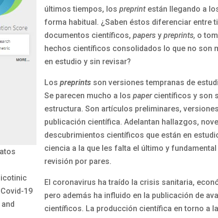
últimos tiempos, los
preprint
están llegando a lo
forma habitual. ¿Saben éstos diferenciar entre t
documentos científicos,
papers
y
preprints,
o to
hechos científicos consolidados lo que no son 
en estudio y sin revisar?
Los
preprints
son versiones tempranas de estudi
Se parecen mucho a los
paper
científicos y son 
estructura. Son artículos preliminares, versiones
publicación científica. Adelantan hallazgos, no
descubrimientos científicos que están en estudi
ciencia a la que les falta el último y fundamental
Datos
revisión por pares.
icotinic
El coronavirus ha traído la crisis sanitaria, econ
 Covid-19
pero además ha influido en la publicación de av
e and
científicos. La producción científica en torno a l