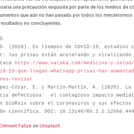
saria una precaución exquisita por parte de los medios de 
umentos que aún no han pasado por todos los mecanismos d
resultados no concluyentes.
S
S. (2020). En tiempos de COVID-19, estudios c
r: las prisas están acelerando y viralizando 
taca
https://www.xataka.com/medicina-y-salud
id-19-que-llegan-whatsapp-prisas-han-aumenta
nes-revisar
pez-Cózar, E. y Martín-Martín, A. (2020). La 
cia defectuosa:  el contagioso impacto mediát
n bioRxiv sobre el coronavirus y sus efectos 
ón científica. DOI: 10.13140/RG.2.2.12666.44
Clément Falize
on
Unsplash