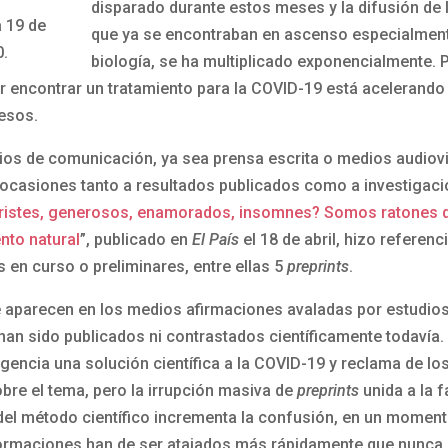
disparado durante estos meses y la difusión de
a 19 de
que ya se encontraban en ascenso especialment
.
biología, se ha multiplicado exponencialmente. Po
 encontrar un tratamiento para la COVID-19 está acelerando 
esos.
os de comunicación, ya sea prensa escrita o medios audiovi
casiones tanto a resultados publicados como a investigaci
ristes, generosos, enamorados, insomnes? Somos ratones d
nto natural
”, publicado en
El País
el 18 de abril, hizo referenc
 en curso o preliminares, entre ellas 5
preprints
.
aparecen en los medios afirmaciones avaladas por estudios 
 han sido publicados ni contrastados científicamente todavía
gencia una solución científica a la COVID-19 y reclama de l
bre el tema, pero la irrupción masiva de
preprints
unida a la f
el método científico incrementa la confusión, en un momento
ormaciones han de ser atajados más rápidamente que nunca.