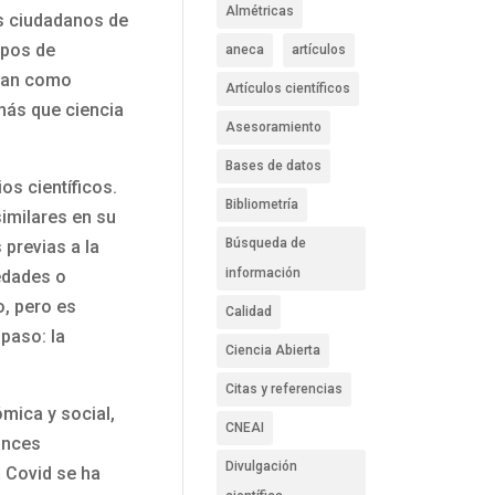
Almétricas
s ciudadanos de
ipos de
aneca
artículos
man como
Artículos científicos
más que ciencia
Asesoramiento
Bases de datos
os científicos.
Bibliometría
similares en su
Búsqueda de
 previas a la
información
vedades o
o, pero es
Calidad
 paso: la
Ciencia Abierta
Citas y referencias
ómica y social,
CNEAI
ances
Divulgación
a Covid se ha