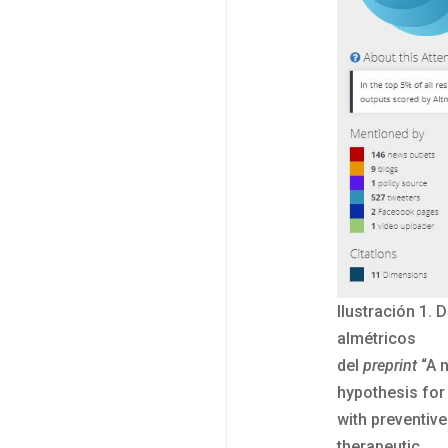
Ilustración 1. 
almétricos
del
preprint
“A n
hypothesis for
with preventiv
therapeutic