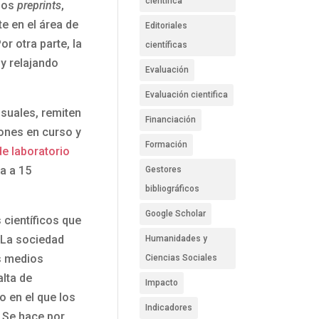
científica
 los
preprints
,
e en el área de
Editoriales
r otra parte, la
científicas
y relajando
Evaluación
Evaluación cientifica
suales, remiten
Financiación
ones en curso y
Formación
e laboratorio
ia a 15
Gestores
bibliográficos
Google Scholar
científicos que
. La sociedad
Humanidades y
os medios
Ciencias Sociales
alta de
Impacto
 en el que los
Indicadores
 Se hace por